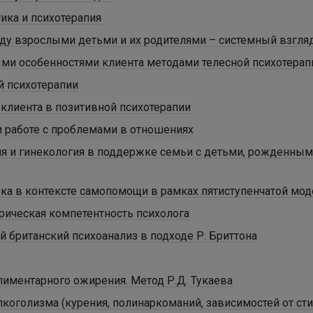
ика и психотерапия
ду взрослыми детьми и их родителями – системный взгля
ыми особенностями клиента методами телесной психотерап
й психотерапии
клиента в позитивной психотерапии
 работе с проблемами в отношениях
 и гинекология в поддержке семьи с детьми, рожденны
ка в контексте самопомощи в рамках пятиступенчатой мо
рическая компетентность психолога
й британский психоанализ в подходе Р. Бриттона
лиментарного ожирения. Метод Р.Д. Тукаева
лкоголизма (курения, полинаркоманий, зависимостей от сти