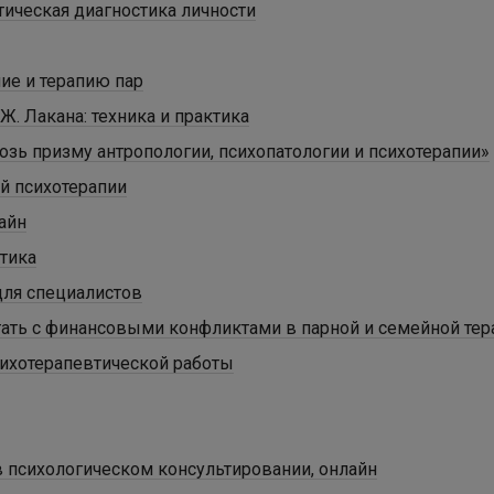
тическая диагностика личности
ие и терапию пар
. Лакана: техника и практика
зь призму антропологии, психопатологии и психотерапии»
й психотерапии
айн
ктика
для специалистов
тать с финансовыми конфликтами в парной и семейной тер
ихотерапевтической работы
 психологическом консультировании, онлайн