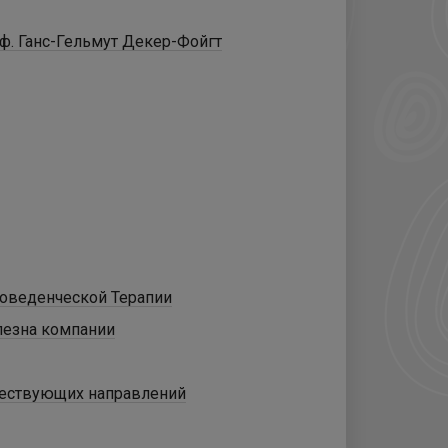
ф. Ганс-Гельмут Декер-Фойгт
Поведенческой Терапии
лезна компании
уществующих направлений