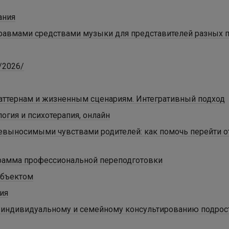
ания
равмами средствами музыки для представителей разных 
/2026/
паттернам и жизненным сценариям. Интегративный подход
огия и психотерапия, онлайн
невыносимыми чувствами родителей: как помочь перейти о
грамма профессиональной переподготовки
убъектом
ия
о индивидуальному и семейному консультированию подрос