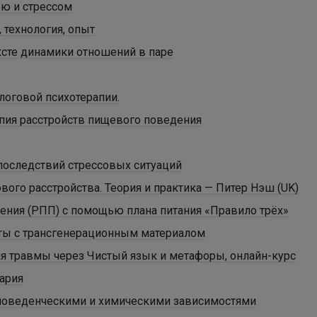
ью и стрессом
 технология, опыт
ксте динамики отношений в паре
логовой психотерапии.
пия расстройств пищевого поведения
последствий стрессовых ситуаций
вого расстройства. Теория и практика — Питер Нэш (UK)
ения (РПП) с помощью плана питания «Правило трёх»
оты с трансгенерационным материалом
я травмы через Чистый язык и метафоры, онлайн-курс
ария
 поведенческими и химическими зависимостями