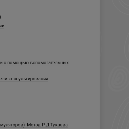
д
ии
ми с помощью вспомогательных
дели консультирования
муляторов). Метод Р.Д.Тукаева