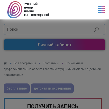
Код страны
Учебный
центр
имени
Н.П. Бехтеревой
Личный кабинет
Все программы
Программы
Этические и
профессиональные аспекты работы с трудными случаями в детской
психотерапии
бесплатные
детская психотерапия
ПОЛУЧИТЬ ЗАПИСЬ