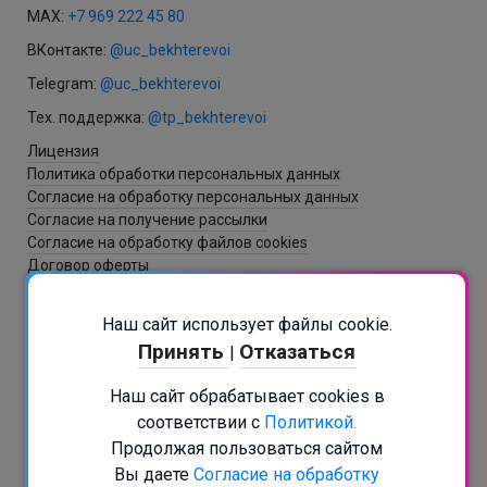
MAX:
+7 969 222 45 80
ВКонтакте:
@uc_bekhterevoi
Telegram:
@uc_bekhterevoi
Тех. поддержка:
@tp_bekhterevoi
Лицензия
Политика обработки персональных данных
Согласие на обработку персональных данных
Согласие на получение рассылки
Согласие на обработку файлов cookies
Договор оферты
Наш сайт использует файлы cookie.
Разработка и создание сайта - ItNova / СБ
Принять
Отказаться
|
РАСПИСАНИЕ В БОТЕ
Наш сайт обрабатывает cookies в
Подписаться на рассылку
соответствии с
Политикой.
+7 (812) 467-45-80
Продолжая пользоваться сайтом
info@psy.education
Вы даете
Согласие на обработку