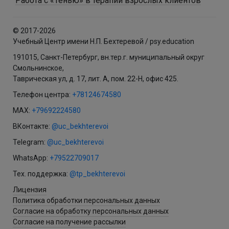
Работа с «Тенью» в терапии взрослых клиентов
© 2017-2026
Учебный Центр имени Н.П. Бехтеревой / psy.education
191015, Санкт-Петербург, вн.тер.г. муниципальный округ
Смольнинское,
Таврическая ул, д. 17, лит. А, пом. 22-Н, офис 425.
Телефон центра:
+78124674580
MAX:
+79692224580
ВКонтакте:
@uc_bekhterevoi
Telegram:
@uc_bekhterevoi
WhatsApp:
+79522709017
Тех. поддержка:
@tp_bekhterevoi
Лицензия
Политика обработки персональных данных
Согласие на обработку персональных данных
Согласие на получение рассылки