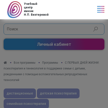
Код страны
Учебный
центр
имени
Н.П. Бехтеревой
Личный кабинет
Все программы
Программы
С ПЕРВЫХ ДНЕЙ ЖИЗНИ:
психотерапия и гинекология в поддержке семьи с детьми,
рожденными с помощью вспомогательных репродуктивных
технологий
дистанционные
детская психотерапия
семейная психотерапия