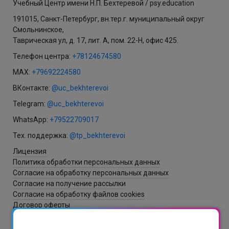
Учебный Центр имени Н.П. Бехтеревой / psy.education
191015, Санкт-Петербург, вн.тер.г. муниципальный округ
Смольнинское,
Таврическая ул, д. 17, лит. А, пом. 22-Н, офис 425.
Телефон центра:
+78124674580
MAX:
+79692224580
ВКонтакте:
@uc_bekhterevoi
Telegram:
@uc_bekhterevoi
WhatsApp:
+79522709017
Тех. поддержка:
@tp_bekhterevoi
Лицензия
Политика обработки персональных данных
Согласие на обработку персональных данных
Согласие на получение рассылки
Согласие на обработку файлов cookies
Договор оферты