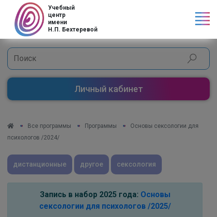
Код страны
Учебный
центр
имени
Н.П. Бехтеревой
Личный кабинет
Все программы
Программы
Основы сексологии для
психологов /2024/
дистанционные
другое
сексология
Запись в набор 2025 года:
Основы
сексологии для психологов /2025/