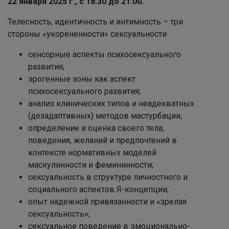
22 января 2025 г., с 18:30
до 21:00.
Телесность, идентичность и интимность – три
стороны «укорененности» сексуальности
сенсорные аспекты психосексуального
развития;
эрогенные зоны как аспект
психосексуального развития;
анализ клинических типов и неадекватных
(дезадаптивных) методов мастурбации;
определение и оценка своего тела,
поведения, желаний и предпочтений в
контексте нормативных моделей
маскулинности и фемининности;
сексуальность в структуре личностного и
социального аспектов Я-концепции;
опыт надежной привязанности и «зрелая
сексуальность»;
сексуальное поведение в эмоционально-