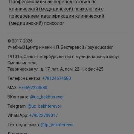
Профессиональная переподготовка по
клинической (медицинской) психологии с
присвоением квалификации клинический
(медицинский) психолог
© 2017-2026
Учебный Центр имени Н.П. Бехтеревой / psy.education
191015, Санкт-Петербург, вн.тер.г. муниципальный округ
Смольнинское,
Таврическая ул, д. 17, лит. А, пом. 22-Н, офис 425.
Телефон центра:
+78124674580
MAX:
+79692224580
ВКонтакте:
@uc_bekhterevoi
Telegram:
@uc_bekhterevoi
WhatsApp:
+79522709017
Тех. поддержка:
@tp_bekhterevoi