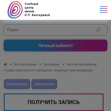
Код страны
Учебный
центр
имени
Н.П. Бехтеревой
Личный кабинет
Все программы
Программы
Бесплатный вебинар
«Нормы сексуального поведения: тенденции трансформаций»
бесплатные
сексология
ПОЛУЧИТЬ ЗАПИСЬ