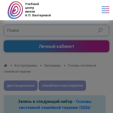
Код страны
Учебный
центр
имени
Н.П. Бехтеревой
Личный кабинет
Все программы
Программы
Основы системной
семейной терапии
дистанционные
семейная психотерапия
Запись в следующий набор -
Основы
системной семейной терапии /2026/