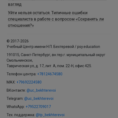
взгляд
Уйти нельзя остаться. Типичные ошибки
специалиста в работе с вопросом «Сохранять ли
отношения?»
© 2017-2026
Учебный Центр имени Н.П. Бехтеревой / psy.education
191015, Санкт-Петербург, вн.тер.г. муниципальный округ
Смольнинское,
Таврическая ул, д. 17, лит. А, пом. 22-Н, офис 425.
Телефон центра:
+78124674580
MAX:
+79692224580
ВКонтакте:
@uc_bekhterevoi
Telegram:
@uc_bekhterevoi
WhatsApp:
+79522709017
Тех. поддержка:
@tp_bekhterevoi