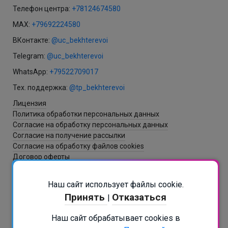
Телефон центра:
+78124674580
MAX:
+79692224580
ВКонтакте:
@uc_bekhterevoi
Telegram:
@uc_bekhterevoi
WhatsApp:
+79522709017
Тех. поддержка:
@tp_bekhterevoi
Лицензия
Политика обработки персональных данных
Согласие на обработку персональных данных
Согласие на получение рассылки
Согласие на обработку файлов cookies
Договор оферты
Наш сайт использует файлы cookie.
Разработка и создание сайта - ItNova / СБ
Принять
Отказаться
|
РАСПИСАНИЕ В БОТЕ
Наш сайт обрабатывает cookies в
Подписаться на рассылку