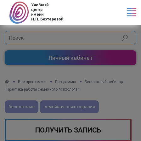
Код страны
Учебный
центр
имени
Н.П. Бехтеревой
Личный кабинет
Все программы
Программы
Бесплатный вебинар
«Практика работы семейного психолога»
бесплатные
семейная психотерапия
ПОЛУЧИТЬ ЗАПИСЬ