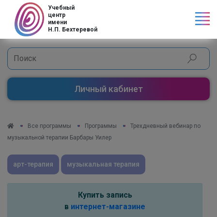
Код страны
Учебный
центр
имени
Н.П. Бехтеревой
Личный кабинет
Все программы
Программы
Трехдневный вебинар по
музыкальной терапии Барбары Уилер
арт-терапия
музыкальная терапия
Купить запись
в
интернет-магазине