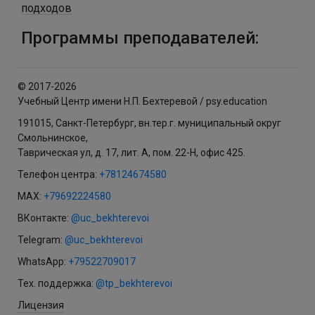
подходов
Программы преподавателей:
© 2017-2026
Учебный Центр имени Н.П. Бехтеревой / psy.education
191015, Санкт-Петербург, вн.тер.г. муниципальный округ
Смольнинское,
Таврическая ул, д. 17, лит. А, пом. 22-Н, офис 425.
Телефон центра:
+78124674580
MAX:
+79692224580
ВКонтакте:
@uc_bekhterevoi
Telegram:
@uc_bekhterevoi
WhatsApp:
+79522709017
Тех. поддержка:
@tp_bekhterevoi
Лицензия