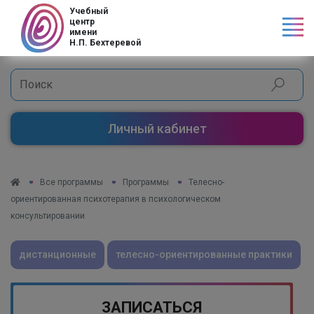
Код страны
Учебный
центр
имени
Н.П. Бехтеревой
Личный кабинет
Все программы
Программы
Телесно-
ориентированная психотерапия в психологическом
консультировании
дистанционные
телесно-ориентированные практики
ЗАПИСАТЬСЯ