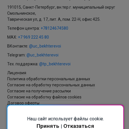
191015, Санкт-Петербург, вн.тер.г. муниципальный округ
Смольнинское,
Таврическая ул, д. 17, лит. А, пом. 22-Н, офис 425.
Телефон центра:
+78124674580
MAX:
+7 969 222 45 80
ВКонтакте:
@uc_bekhterevoi
Telegram:
@uc_bekhterevoi
Тех. поддержка:
@tp_bekhterevoi
Лицензия
Политика обработки персональных данных
Согласие на обработку персональных данных
Согласие на получение рассылки
Согласие на обработку файлов cookies
Договор оферты
Наш сайт использует файлы cookie.
Разработка и создание сайта - ItNova / СБ
Принять
Отказаться
|