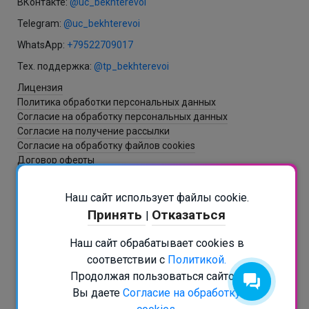
ВКонтакте:
@uc_bekhterevoi
Telegram:
@uc_bekhterevoi
WhatsApp:
+79522709017
Тех. поддержка:
@tp_bekhterevoi
Лицензия
Политика обработки персональных данных
Согласие на обработку персональных данных
Согласие на получение рассылки
Согласие на обработку файлов cookies
Договор оферты
Наш сайт использует файлы cookie.
Разработка и создание сайта - ItNova / СБ
Принять
Отказаться
|
РАСПИСАНИЕ В БОТЕ
Наш сайт обрабатывает cookies в
Подписаться на рассылку
соответствии с
Политикой.
+7 (812) 467-45-80
Продолжая пользоваться сайтом
info@psy.education
Вы даете
Согласие на обработку