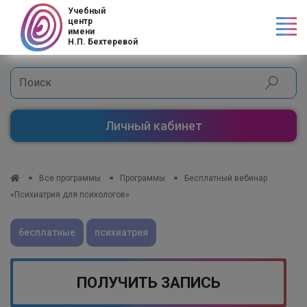
Код страны
Учебный
центр
имени
Н.П. Бехтеревой
Личный кабинет
Все программы
Программы
Бесплатный вебинар
«Психиатрия для психологов»
бесплатные
психиатрия
ПОЛУЧИТЬ ЗАПИСЬ