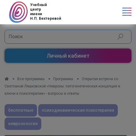
Код страны
Учебный
центр
имени
Н.П. Бехтеревой
Личный кабинет
Все программы
Программы
Открытая встреча со
Светланой Ляшковской «Неврозы: патогенетическая концепция и
ключи к психотерапии» - вопросы и ответы
бесплатные
психодинамическая психотерапия
неврозология