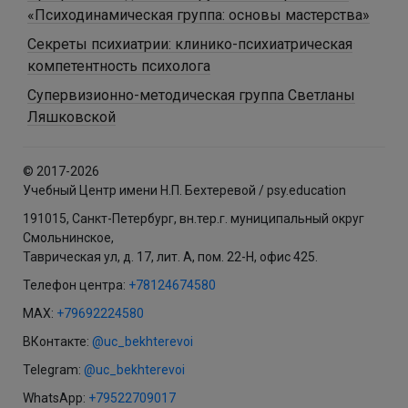
«Психодинамическая группа: основы мастерства»
Секреты психиатрии: клинико-психиатрическая
компетентность психолога
Супервизионно-методическая группа Светланы
Ляшковской
© 2017-2026
Учебный Центр имени Н.П. Бехтеревой / psy.education
191015, Санкт-Петербург, вн.тер.г. муниципальный округ
Смольнинское,
Таврическая ул, д. 17, лит. А, пом. 22-Н, офис 425.
Телефон центра:
+78124674580
MAX:
+79692224580
ВКонтакте:
@uc_bekhterevoi
Telegram:
@uc_bekhterevoi
WhatsApp:
+79522709017