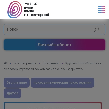
Код страны
Учебный
центр
имени
Н.П. Бехтеревой
Личный кабинет
Все программы
Программы
Круглый стол «Возможна
ли вообще групповая психотерапия в онлайн-формате?»
бесплатные
психодинамическая психотерапия
другое