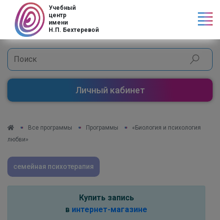
Код страны
Учебный
центр
имени
Н.П. Бехтеревой
Личный кабинет
Все программы
Программы
«Биология и психология
любви»
семейная психотерапия
Купить запись
в
интернет-магазине