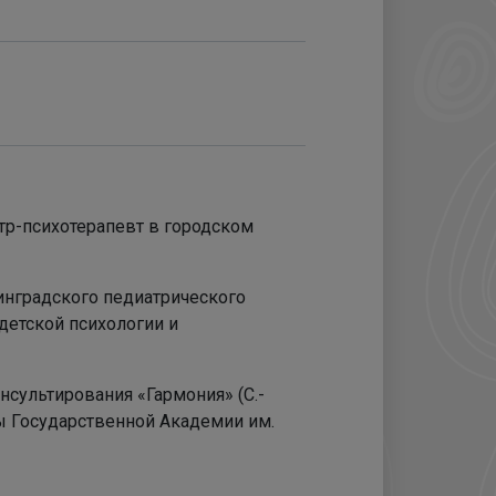
атр-психотерапевт в городском
нинградского педиатрического
детской психологии и
онсультирования «Гармония» (С.-
ы Государственной Академии им.