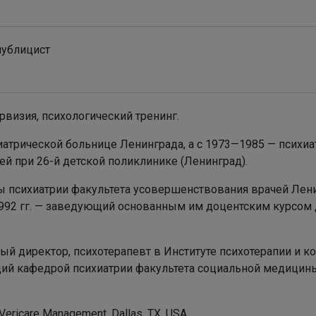
 публицист
ервизия, психологический тренинг.
хиатрической больнице Ленинграда, а с 1973—1985 — психи
ей при 26-й детской поликлинике (Ленинград).
дры психиатрии факультета усовершенствования врачей Ле
 1992 гг. — заведующий основанным им доцентским курсом 
ный директор, психотерапевт в Институте психотерапии и к
ющий кафедрой психиатрии факультета социальной медицин
 Vericare Management, Dallas, TX, USA.