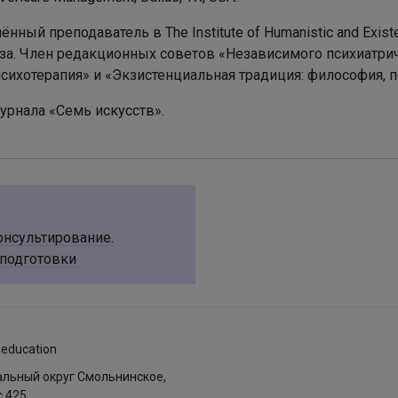
ый преподаватель в The Institute of Humanistic and Existenti
иза. Член редакционных советов «Независимого психиатр
психотерапия»
и «Экзистенциальная традиция: философия, п
рнала «Семь искусств».
онсультирование.
подготовки
.education
пальный округ Смольнинское,
с 425.