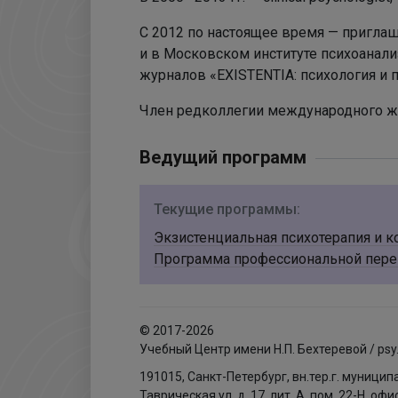
С 2012 по настоящее время — приглашённ
и в Московском институте психоанал
журналов «EXISTENTIA: психология и 
Член редколлегии международного жу
Ведущий программ
Текущие программы:
Экзистенциальная психотерапия и к
Программа профессиональной пере
© 2017-2026
Учебный Центр имени Н.П. Бехтеревой / psy
191015, Санкт-Петербург, вн.тер.г. муници
Таврическая ул, д. 17, лит. А, пом. 22-Н, офи