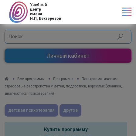
Код страны
Учебный
центр
имени
Н.П. Бехтеревой
Личный кабинет
Все программы
Программы
Посттравматические
стрессовые расстройства у детей, подростков, взрослых (клиника,
диагностика, психотерапия)
детская психотерапия
другое
Купить программу