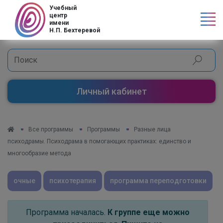
Код страны
Учебный
центр
имени
Н.П. Бехтеревой
Личный кабинет
Все программы
Программы
Разные лица
психодрамы. Психодрама в помогающих практиках: единство и
многообразие метода
очные
психотерапия
программа переподготовки
Программа началась.
К группе еще можно