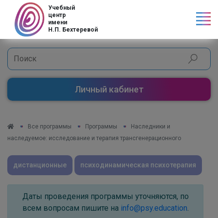
Код страны
Учебный
центр
имени
Н.П. Бехтеревой
Личный кабинет
Все программы
Программы
Наследники и
наследуемое: исследование и терапия трансгенерационного
дистанционные
психодинамическая психотерапия
Даты проведения программы уточняются, по
всем вопросам пишите на
info@psy.education
.