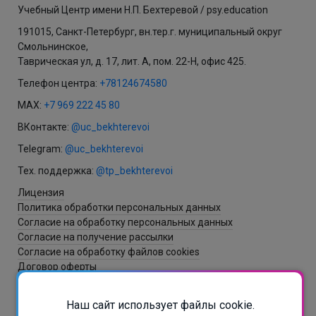
Учебный Центр имени Н.П. Бехтеревой / psy.education
191015, Санкт-Петербург, вн.тер.г. муниципальный округ
Смольнинское,
Таврическая ул, д. 17, лит. А, пом. 22-Н, офис 425.
Телефон центра:
+78124674580
MAX:
+7 969 222 45 80
ВКонтакте:
@uc_bekhterevoi
Telegram:
@uc_bekhterevoi
Тех. поддержка:
@tp_bekhterevoi
Лицензия
Политика обработки персональных данных
Согласие на обработку персональных данных
Согласие на получение рассылки
Согласие на обработку файлов cookies
Договор оферты
Наш сайт использует файлы cookie.
Разработка и создание сайта - ItNova / СБ