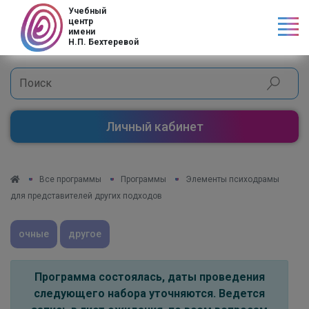
Код страны
Учебный
центр
имени
Н.П. Бехтеревой
Личный кабинет
Все программы
Программы
Элементы психодрамы
для представителей других подходов
очные
другое
Программа состоялась, даты проведения
следующего набора уточняются. Ведется