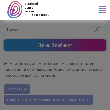
Код страны
Учебный
центр
имени
Н.П. Бехтеревой
Личный кабинет
Все программы
Программы
Экзистенциальная
психотерапия и консультирование: бесплатный вебинар о программе
профессиональной переподготовки
бесплатные
экзистенциально-гуманистическая психотерапия