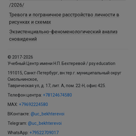
/2026/
Тревога и пограничное расстройство личности в
рисунках и схемах
Экзистенциально-феноменологический анализ
сновидений
© 2017-2026
Учебный Центр имени Н.П. Бехтеревой / psy.education
191015, Санкт-Петербург, вн.тер.г. муниципальный округ
Смольнинское,
Таврическая ул, д. 17, лит. А, пом. 22-Н, офис 425.
Телефон центра:
+78124674580
MAX:
+79692224580
ВКонтакте:
@uc_bekhterevoi
Telegram:
@uc_bekhterevoi
WhatsApp:
+79522709017