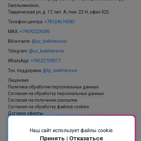
Смольнинское,
Таврическая ул, д. 17, лит. А, пом. 22-Н, офис 425.
Телефон центра:
+78124674580
MAX:
+79692224580
ВКонтакте:
@uc_bekhterevoi
Telegram:
@uc_bekhterevoi
WhatsApp:
+79522709017
Тех. поддержка:
@tp_bekhterevoi
Лицензия
Политика обработки персональных данных
Согласие на обработку персональных данных
Согласие на получение рассылки
Согласие на обработку файлов cookies
Договор оферты
Наш сайт использует файлы cookie.
Разработка и создание сайта - ItNova / СБ
Принять
Отказаться
|