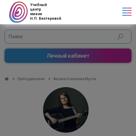
Учебный
центр
имени
Н.П. Бехтеревой
Личный кабинет
Преподаватели
Аксана Ковалева-Мусси