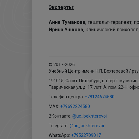
Эксперты
:
Анна Туманова
, гештальт-терапевт, 
Ирина Ушкова
, клинический психолог,
© 2017-2026
Учебный Центр имени Н.П. Бехтеревой / psy
191015, Санкт-Петербург, вн.тер.г. муници
Таврическая ул, д. 17, лит. А, пом. 22-Н, офи
Телефон центра:
+78124674580
MAX:
+79692224580
ВКонтакте:
@uc_bekhterevoi
Telegram:
@uc_bekhterevoi
WhatsApp:
+79522709017