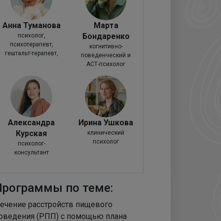
Анна Туманова
Марта
Бондаренко
психолог,
психотерапевт,
когнитивно-
гештальт-терапевт,
поведенческий и
супервизор
АСТ-психолог
Александра
Ирина Ушкова
Курская
клинический
психолог
психолог-
консультант
Программы по теме:
ечение расстройств пищевого
оведения (РПП) с помощью плана