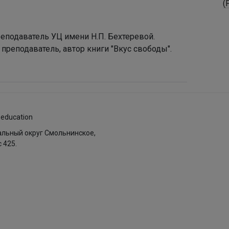
(
преподаватель УЦ имени Н.П. Бехтеревой.
 преподаватель, автор книги "Вкус свободы".
.education
пальный округ Смольнинское,
с 425.