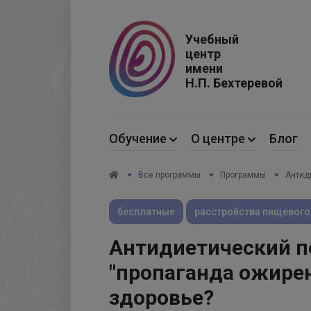
Код страны
Учебный
центр
имени
Н.П. Бехтеревой
Обучение
О центре
Блог
Все программы
Программы
Антид
бесплатные
расстройства пищевого
Антидиетический п
"пропаганда ожирен
здоровье?