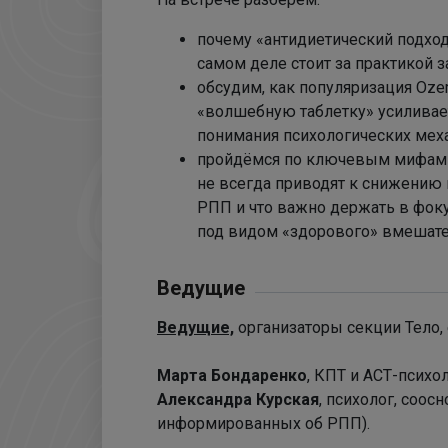
почему «антидиетический подход»
самом деле стоит за практикой з
обсудим, как популяризация Ozem
«волшебную таблетку» усиливает
понимания психологических мех
пройдёмся по ключевым мифам и
не всегда приводят к снижению 
РПП и что важно держать в фоку
под видом «здорового» вмешате
Ведущие
Ведущие,
организаторы секции Тело, 
Марта Бондаренко
, КПТ и АСТ-психол
Александра Курская
, психолог, соо
информированных об РПП).