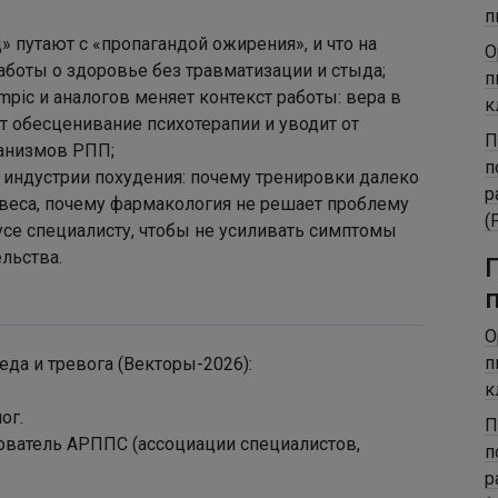
п
 путают с «пропагандой ожирения», и что на
О
аботы о здоровье без травматизации и стыда;
п
pic и аналогов меняет контекст работы: вера в
к
 обесценивание психотерапии и уводит от
П
анизмов РПП;
п
ндустрии похудения: почему тренировки далеко
р
веса, почему фармакология не решает проблему
(
се специалисту, чтобы не усиливать симптомы
льства.
О
п
еда и тревога (Векторы-2026):
к
ог.
П
снователь АРППС (ассоциации специалистов,
п
р