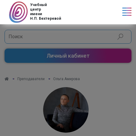
Учебный
центр
имени
Н.П. Бехтеревой
Личный кабинет
Преподаватели
Ольга Амирова