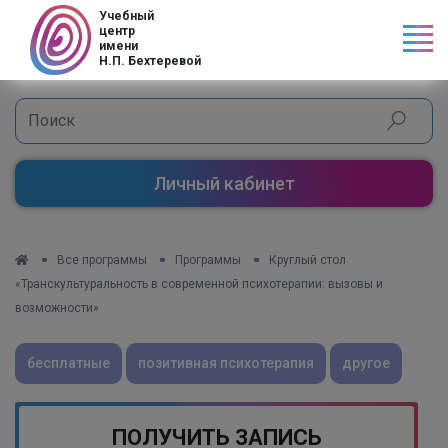
Код страны
Учебный
центр
имени
Н.П. Бехтеревой
Личный кабинет
Все программы
Программы
Круглый стол
«Транскультуральность в современной психотерапии: вызовы и
возможности»
бесплатные
позитивная психотерапия
другое
ПОЛУЧИТЬ ЗАПИСЬ