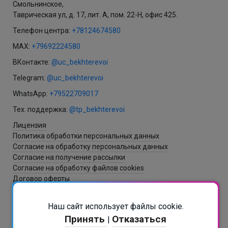
Смольнинское,
Таврическая ул, д. 17, лит. А, пом. 22-Н, офис 425.
Телефон центра:
+78124674580
MAX:
+79692224580
ВКонтакте:
@uc_bekhterevoi
Telegram:
@uc_bekhterevoi
WhatsApp:
+79522709017
Тех. поддержка:
@tp_bekhterevoi
Лицензия
Политика обработки персональных данных
Согласие на обработку персональных данных
Согласие на получение рассылки
Согласие на обработку файлов cookies
Договор оферты
Наш сайт использует файлы cookie.
Разработка и создание сайта - ItNova / СБ
Принять
Отказаться
|