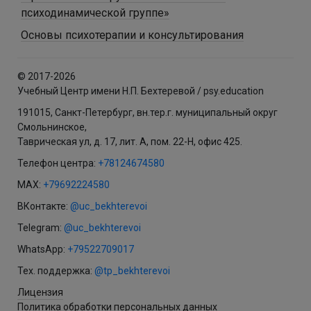
психодинамической группе»
Основы психотерапии и консультирования
© 2017-2026
Учебный Центр имени Н.П. Бехтеревой / psy.education
191015, Санкт-Петербург, вн.тер.г. муниципальный округ
Смольнинское,
Таврическая ул, д. 17, лит. А, пом. 22-Н, офис 425.
Телефон центра:
+78124674580
MAX:
+79692224580
ВКонтакте:
@uc_bekhterevoi
Telegram:
@uc_bekhterevoi
WhatsApp:
+79522709017
Тех. поддержка:
@tp_bekhterevoi
Лицензия
Политика обработки персональных данных