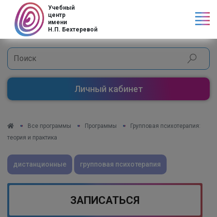
Код страны
Учебный
центр
имени
Н.П. Бехтеревой
Личный кабинет
Все программы
Программы
Групповая психотерапия:
теория и практика
дистанционные
групповая психотерапия
ЗАПИСАТЬСЯ