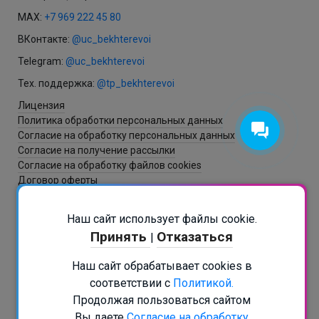
MAX:
+7 969 222 45 80
ВКонтакте:
@uc_bekhterevoi
Telegram:
@uc_bekhterevoi
Тех. поддержка:
@tp_bekhterevoi
Лицензия
Политика обработки персональных данных
Согласие на обработку персональных данных
Согласие на получение рассылки
Согласие на обработку файлов cookies
Договор оферты
Наш сайт использует файлы cookie.
Разработка и создание сайта - ItNova / СБ
Принять
Отказаться
|
РАСПИСАНИЕ В БОТЕ
Наш сайт обрабатывает cookies в
Подписаться на рассылку
соответствии с
Политикой.
+7 (812) 467-45-80
Продолжая пользоваться сайтом
info@psy.education
Вы даете
Согласие на обработку