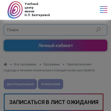
Код страны
Учебный
центр
имени
Н.П. Бехтеревой
Личный кабинет
Все программы
Программы
Терапевтические
подходы в лечении психических и поведенческих расстройств
дистанционные
психиатрия
ЗАПИСАТЬСЯ В ЛИСТ ОЖИДАНИЯ