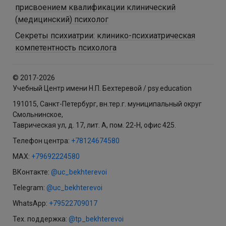
присвоением квалификации клинический
(медицинский) психолог
Секреты психиатрии: клинико-психиатрическая
компетентность психолога
© 2017-2026
Учебный Центр имени Н.П. Бехтеревой / psy.education
191015, Санкт-Петербург, вн.тер.г. муниципальный округ
Смольнинское,
Таврическая ул, д. 17, лит. А, пом. 22-Н, офис 425.
Телефон центра:
+78124674580
MAX:
+79692224580
ВКонтакте:
@uc_bekhterevoi
Telegram:
@uc_bekhterevoi
WhatsApp:
+79522709017
Тех. поддержка:
@tp_bekhterevoi