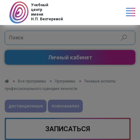
Код страны
Учебный
центр
имени
Н.П. Бехтеревой
Личный кабинет
Все программы
Программы
Теневые аспекты
профессионального сценария личности
дистанционные
психоанализ
ЗАПИСАТЬСЯ