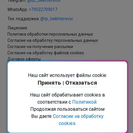
Telegram:
@uc_bekhterevoi
WhatsApp:
+79522709017
Тех. поддержка:
@tp_bekhterevoi
Лицензия
Политика обработки персональных данных
Согласие на обработку персональных данных
Согласие на получение рассылки
Согласие на обработку файлов cookies
Договор оферты
Наш сайт использует файлы cookie.
Разработка и создание сайта - ItNova / СБ
Принять
Отказаться
|
РАСПИСАНИЕ В БОТЕ
Наш сайт обрабатывает cookies в
Подписаться на рассылку
соответствии с
Политикой.
+7 (812) 467-45-80
Продолжая пользоваться сайтом
info@psy.education
Вы даете
Согласие на обработку
cookies.