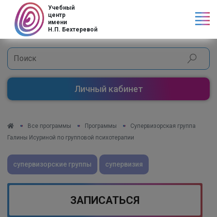
Код страны
Учебный
центр
имени
Н.П. Бехтеревой
Личный кабинет
Все программы
Программы
Супервизорская группа
Галины Исуриной по групповой психотерапии
супервизорские группы
супервизия
ЗАПИСАТЬСЯ