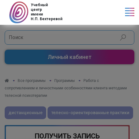
Код страны
Учебный
центр
имени
Н.П. Бехтеревой
Личный кабинет
Все программы
Программы
Работа с
сопротивлением и личностными особенностями клиента методами
телесной психотерапии
дистанционные
телесно-ориентированные практики
ПОЛУЧИТЬ ЗАПИСЬ