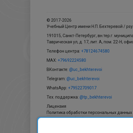
© 2017-2026
Учебный Центр имени Н.П. Бехтеревой / psy
191015, Санкт-Петербург, вн.тер.г. муници
Таврическая ул, д. 17, лит. А, пом. 22-Н, офи
Телефон центра:
+78124674580
MAX:
+79692224580
ВКонтакте:
@uc_bekhterevoi
Telegram:
@uc_bekhterevoi
WhatsApp:
+79522709017
Тех. поддержка:
@tp_bekhterevoi
Лицензия
Политика обработки персональных данных
Согласие на обработку персональных данн
Согласие на получение рассылки
Согласие на обработку файлов cookies