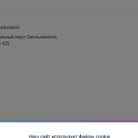
.education
пальный округ Смольнинское,
с 425.
ых
Наш сайт использует файлы cookie.