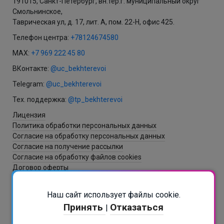
191015, Санкт-Петербург, вн.тер.г. муниципальный округ
Смольнинское,
Таврическая ул, д. 17, лит. А, пом. 22-Н, офис 425.
Телефон центра:
+78124674580
MAX:
+7 969 222 45 80
ВКонтакте:
@uc_bekhterevoi
Telegram:
@uc_bekhterevoi
Тех. поддержка:
@tp_bekhterevoi
Лицензия
Политика обработки персональных данных
Согласие на обработку персональных данных
Согласие на получение рассылки
Согласие на обработку файлов cookies
Договор оферты
Наш сайт использует файлы cookie.
Разработка и создание сайта - ItNova / СБ
Принять
Отказаться
|
РАСПИСАНИЕ В БОТЕ