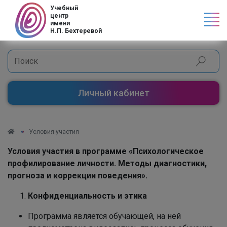
Учебный
центр
имени
Н.П. Бехтеревой
Личный кабинет
Условия участия
Условия участия в программе «
Психологическое
профилирование личности. Методы диагностики,
прогноза и коррекции поведения
».
Конфиденциальность и этика
Программа является обучающей, на ней