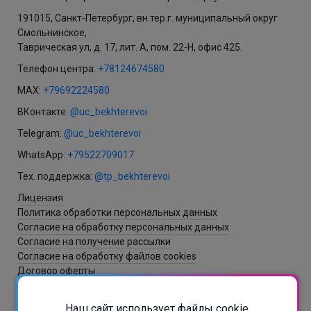
191015, Санкт-Петербург, вн.тер.г. муниципальный округ
Смольнинское,
Таврическая ул, д. 17, лит. А, пом. 22-Н, офис 425.
Телефон центра:
+78124674580
MAX:
+79692224580
ВКонтакте:
@uc_bekhterevoi
Telegram:
@uc_bekhterevoi
WhatsApp:
+79522709017
Тех. поддержка:
@tp_bekhterevoi
Лицензия
Политика обработки персональных данных
Согласие на обработку персональных данных
Согласие на получение рассылки
Согласие на обработку файлов cookies
Договор оферты
Наш сайт использует файлы cookie.