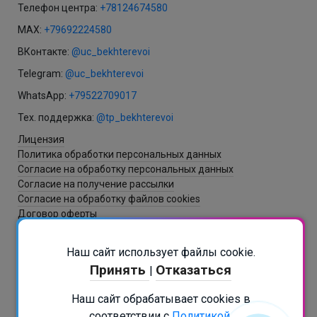
Телефон центра:
+78124674580
MAX:
+79692224580
ВКонтакте:
@uc_bekhterevoi
Telegram:
@uc_bekhterevoi
WhatsApp:
+79522709017
Тех. поддержка:
@tp_bekhterevoi
Лицензия
Политика обработки персональных данных
Согласие на обработку персональных данных
Согласие на получение рассылки
Согласие на обработку файлов cookies
Договор оферты
Наш сайт использует файлы cookie.
Разработка и создание сайта - ItNova / СБ
Принять
Отказаться
|
РАСПИСАНИЕ В БОТЕ
Наш сайт обрабатывает cookies в
Подписаться на рассылку
соответствии с
Политикой.