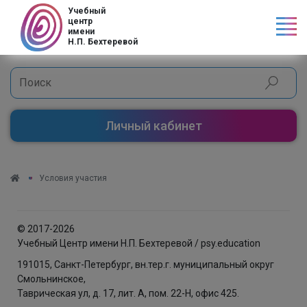
Учебный
центр
имени
Н.П. Бехтеревой
Личный кабинет
Условия участия
© 2017-2026
Учебный Центр имени Н.П. Бехтеревой / psy.education
191015, Санкт-Петербург, вн.тер.г. муниципальный округ
Смольнинское,
Таврическая ул, д. 17, лит. А, пом. 22-Н, офис 425.