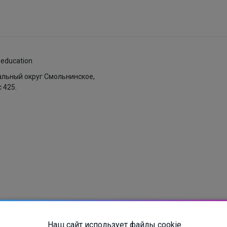
.education
пальный округ Смольнинское,
с 425.
ых
Наш сайт использует файлы cookie.