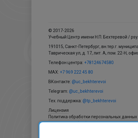
© 2017-2026
Учебный Центр имени Н.П. Бехтеревой / psy
191015, Санкт-Петербург, вн.тер.г. муници
Таврическая ул, д. 17, лит. А, пом. 22-Н, офи
Телефон центра:
+78124674580
MAX:
+7 969 222 45 80
ВКонтакте:
@uc_bekhterevoi
Telegram:
@uc_bekhterevoi
Тех. поддержка:
@tp_bekhterevoi
Лицензия
Политика обработки персональных данных
Согласие на обработку персональных данн
Согласие на получение рассылки
Согласие на обработку файлов cookies