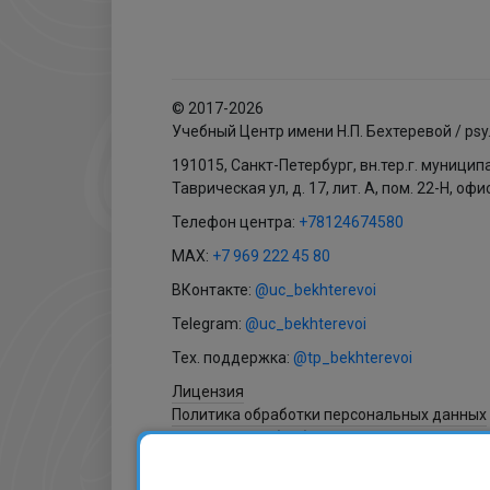
© 2017-2026
Учебный Центр имени Н.П. Бехтеревой / psy
191015, Санкт-Петербург, вн.тер.г. муници
Таврическая ул, д. 17, лит. А, пом. 22-Н, офи
Телефон центра:
+78124674580
MAX:
+7 969 222 45 80
ВКонтакте:
@uc_bekhterevoi
Telegram:
@uc_bekhterevoi
Тех. поддержка:
@tp_bekhterevoi
Лицензия
Политика обработки персональных данных
Согласие на обработку персональных данн
Согласие на получение рассылки
Согласие на обработку файлов cookies