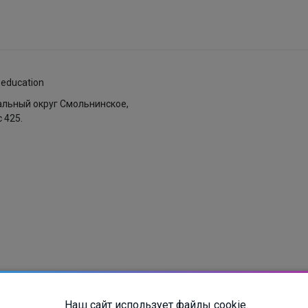
.education
пальный округ Смольнинское,
с 425.
ых
Наш сайт использует файлы cookie.