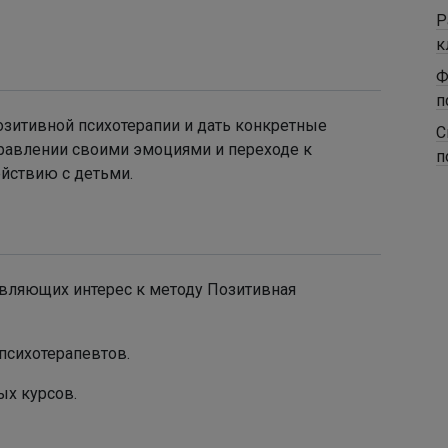
Р
к
Ф
п
озитивной психотерапии и дать конкретные
С
правлении своими эмоциями и переходе к
п
йствию с детьми.
являющих интерес к методу Позитивная
психотерапевтов.
ых курсов.