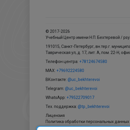
© 2017-2026
Учебный Центр имени Н.П. Бехтеревой / psy
191015, Санкт-Петербург, вн.тер.г. муници
Таврическая ул, д. 17, лит. А, пом. 22-Н, офи
Телефон центра:
+78124674580
MAX:
+79692224580
ВКонтакте:
@uc_bekhterevoi
Telegram:
@uc_bekhterevoi
WhatsApp:
+79522709017
Тех. поддержка:
@tp_bekhterevoi
Лицензия
Политика обработки персональных данных
Согласие на обработку персональных данн