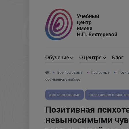
Код страны
Учебный
центр
имени
Н.П. Бехтеревой
Обучение
О центре
Блог
Все программы
Программы
Позит
осознанному выбору
дистанционные
позитивная психоте
Позитивная психоте
невыносимыми чувс