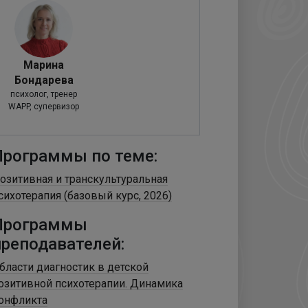
Марина
Бондарева
психолог, тренер
WAPP, супервизор
Программы по теме:
озитивная и транскультуральная
сихотерапия (базовый курс, 2026)
Программы
преподавателей:
бласти диагностик в детской
озитивной психотерапии. Динамика
онфликта