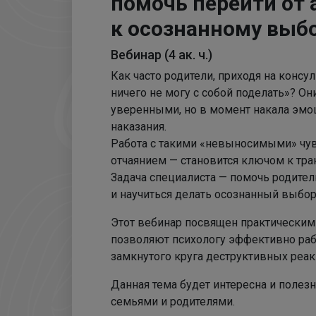
помочь перейти от
к осознанному выб
Вебинар (4 ак. ч.)
Как часто родители, приходя на консул
ничего не могу с собой поделать»? О
уверенными, но в момент накала эмоц
наказания.
Работа с такими «невыносимыми» чув
отчаянием — становится ключом к тр
Задача специалиста — помочь родителю
и научиться делать осознанный выбор
Этот вебинар посвящен практическим
позволяют психологу эффективно рабо
замкнутого круга деструктивных реак
Данная тема будет интересна и полезн
семьями и родителями.