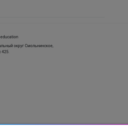
.education
пальный округ Смольнинское,
с 425.
ых