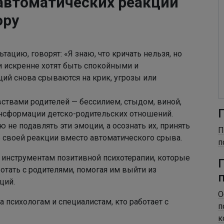
 автоматических реакций
ору
ьтацию, говорят: «Я знаю, что кричать нельзя, но
ни искренне хотят быть спокойными и
ий снова срываются на крик, угрозы или
ствами родителей — бессилием, стыдом, виной,
ансформации детско-родительских отношений.
 не подавлять эти эмоции, а осознать их, принять
П
 своей реакции вместо автоматического срыва.
п
 инструментам позитивной психотерапии, которые
тать с родителями, помогая им выйти из
ций.
О
а психологам и специалистам, кто работает с
п
к