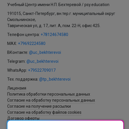
Учебный Центр имени Н.П. Бехтеревой / psy.education
191015, Санкт-Петербург, вн.тер.г. муниципальный округ
Смольнинское,
Таврическая ул, д. 17, лит. А, пом. 22-Н, офис 425.
Телефон центра:
+78124674580
MAX:
+79692224580
ВКонтакте:
@uc_bekhterevoi
Telegram:
@uc_bekhterevoi
WhatsApp:
+79522709017
Тех. поддержка:
@tp_bekhterevoi
Лицензия
Политика обработки персональных данных
Согласие на обработку персональных данных
Согласие на получение рассылки
Согласие на обработку файлов cookies
Договор оферты