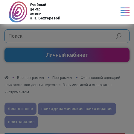
Код страны
Учебный
центр
имени
Н.П. Бехтеревой
Личный кабинет
Все программы
Программы
Финансовый сценарий
психолога: как деньги перестают быть мистикой и становятся
инструментом
бесплатные
психодинамическая психотерапия
психоанализ