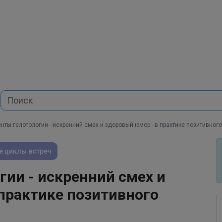
нты гелотологии - искренний смех и здоровый юмор - в практике позитивног
е циклы встреч
ии - искренний смех и
практике позитивного