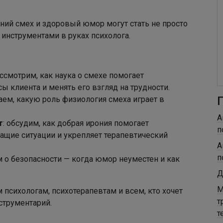
ний смех и здоровый юмор могут стать не просто
инструментами в руках психолога.
ассмотрим, как наука о смехе помогает
ы клиента и менять его взгляд на трудности.
наем, какую роль физиология смеха играет в
А
т
: обсудим, как добрая ирония помогает
п
ащие ситуации и укрепляет терапевтический
А
п
м о безопасности — когда юмор неуместен и как
Д
М
психологам, психотерапевтам и всем, кто хочет
т
струментарий.
т