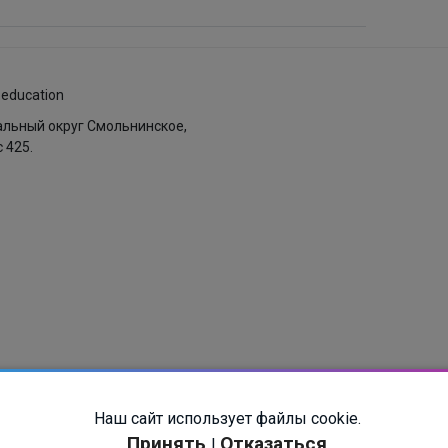
.education
пальный округ Смольнинское,
с 425.
ых
Наш сайт использует файлы cookie.
Принять
Отказаться
|