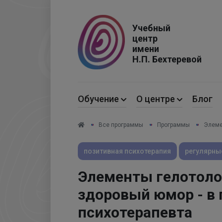
Код страны
Учебный
центр
имени
Н.П. Бехтеревой
Обучение
О центре
Блог
Все программы
Программы
Элеме
позитивная психотерапия
регулярны
Элементы гелотолог
здоровый юмор - в 
психотерапевта