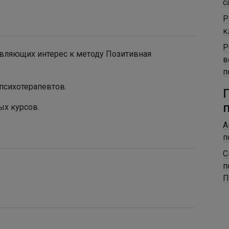
с
Р
к
Р
являющих интерес к методу Позитивная
в
п
психотерапевтов.
ых курсов.
А
п
С
п
П