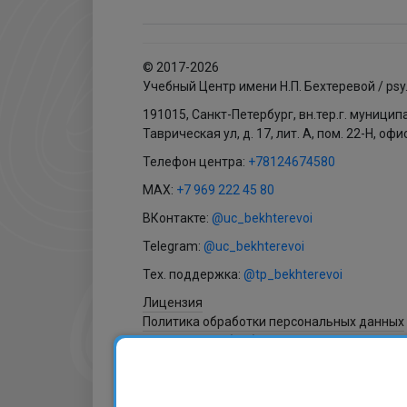
© 2017-2026
Учебный Центр имени Н.П. Бехтеревой / psy
191015, Санкт-Петербург, вн.тер.г. муници
Таврическая ул, д. 17, лит. А, пом. 22-Н, офи
Телефон центра:
+78124674580
MAX:
+7 969 222 45 80
ВКонтакте:
@uc_bekhterevoi
Telegram:
@uc_bekhterevoi
Тех. поддержка:
@tp_bekhterevoi
Лицензия
Политика обработки персональных данных
Согласие на обработку персональных данн
Согласие на получение рассылки
Согласие на обработку файлов cookies
Договор оферты