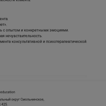
ента.
ет».
зь с опытом и конкретными эмоциями.
ная нечувствительность.
умента консультативной и психотерапевтической
.education
пальный округ Смольнинское,
с 425.