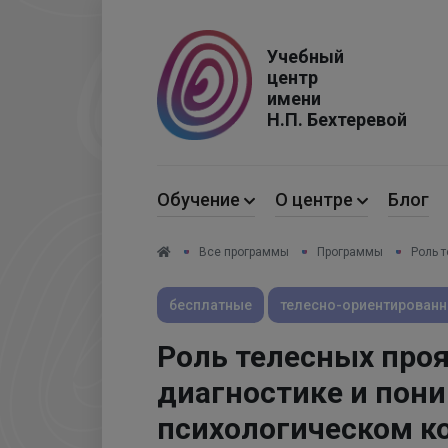
Код страны
Учебный
центр
имени
Н.П. Бехтеревой
Обучение
О центре
Блог
Все программы
Программы
Роль 
бесплатные
телесно-ориентированн
Роль телесных проя
диагностике и пони
психологическом к