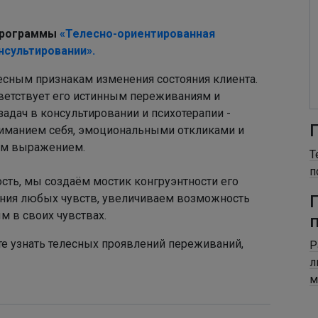
 программы
«Телесно-ориентированная
нсультировании».
сным признакам изменения состояния клиента.
ответствует его истинным переживаниям и
задач в консультировании и психотерапии -
ниманием себя, эмоциональными откликами и
ым выражением.
Т
п
ость, мы создаём мостик конгруэнтности его
ания любых чувств, увеличиваем возможность
м в своих чувствах.
те узнать телесных проявлений переживаний,
Р
л
м